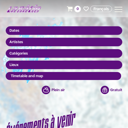
Français
0
Dates
Artistes
Catégories
Lieux
Timetable and map
Plein air
Gratuit
Événements à venir