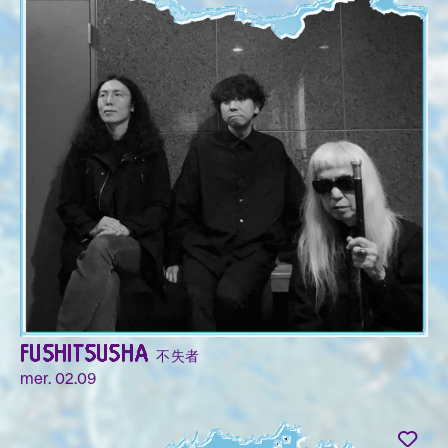
FUSHITSUSHA 不失者
mer. 02.09