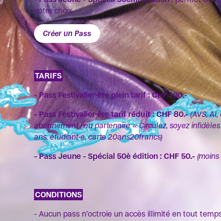
votre choix
Créer un Pass
TARIFS
- Pass Festivalier·ère plein tarif : CHF 100.-
- Pass Festivalier·ère tarif réduit : CHF 80.-
(AVS, AI
abonnement lieu partenaire « Circulez, soyez infidèles 
ans, étudiant·e, carte 20ans20francs)
- Pass Jeune - Spécial 50è édition
: CHF 50.-
(moins
CONDITIONS
- Aucun pass n’octroie un accès illimité en tout temp