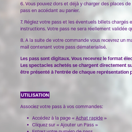
6. Vous pouvez dors et déjà y charger des places de
pass en accédant au panier.
7. Réglez votre pass et les éventuels billets chargés 
instructions. Votre pass ne sera réellement validée q
8. A la suite de votre commande vous recevrez un m
mail contenant votre pass dématerialisé.
Les pass
sont digitaux. Vous recevrez le format élec
Les spectacles achetés se chargent directement sur
être présenté à l'entrée de chaque représentation p
UTILISATION
Associez votre pass à vos commandes:
Accédez à la page «
Achat rapide
»
Cliquez sur « Ajouter un Pass »
Entrez votre numéro de pass