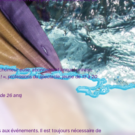
, chômeur·euse, abonnement annuel unireso,
! », professions du spectacle, jeune de 13 à 20
 de 26 ans)
s aux événements. Il est toujours nécessaire de