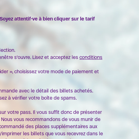
Soyez attentif·ve à bien cliquer sur le tarif
lection.
fenêtre s'ouvre. Lisez et acceptez les
conditions
alider », choisissez votre mode de paiement et
mmande avec le détail des billets achetés.
z à vérifier votre boîte de spams.
r votre pass. Il vous suffit donc de présenter
anné. Nous vous recommandons de vous munir de
vez commandé des places supplémentaires aux
r/imprimer les billets que vous recevrez dans le