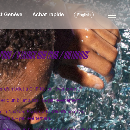
est Genève
Achat rapide
English
PASS / UTILISER SON PASS / HISTORIQUE
r d'un billet à CHF 10.- par événement*
er d'un billet à CHF 8.- par événement*
, à Château Rouge, à La Cité Bleue et au
era de 15.- par événement.
néficier d’un billet pour les 5 événements de