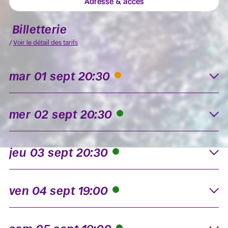
Adresse & accès
Billetterie
/
Voir le détail des tarifs
mar 01 sept 20:30
K
mer 02 sept 20:30
K
jeu 03 sept 20:30
K
ven 04 sept 19:00
K