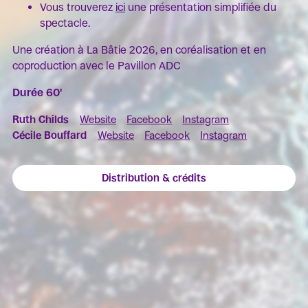
Vous trouverez
ici
une présentation simplifiée du
spectacle.
Une création à La Bâtie 2026, en coréalisation et en
coproduction avec le Pavillon ADC
Durée 60'
Ruth Childs
Website
Facebook
Instagram
Cécile Bouffard
Website
Facebook
Instagram
Distribution & crédits