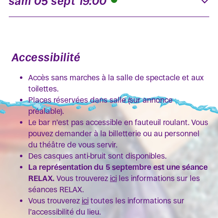
sam 05 sept 19:00
K
Accessibilité
Accès sans marches à la salle de spectacle et aux
toilettes.
Places réservées dans salle (sur annonce
préalable).
Le bar n’est pas accessible en fauteuil roulant. Vous
pouvez demander à la billetterie ou au personnel
du théâtre de vous servir.
Des casques anti-bruit sont disponibles.
La représentation du 5 septembre est une séance
RELAX.
Vous trouverez
ici
les informations sur les
séances RELAX.
Vous trouverez
ici
toutes les informations sur
l’accessibilité du lieu.