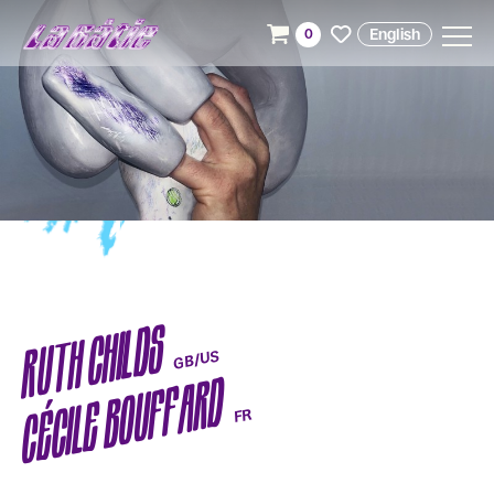
English
0
RUTH CHILDS
GB/US
CÉCILE BOUFFARD
FR