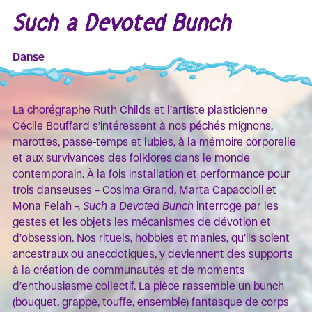
Such a Devoted Bunch
Danse
La chorégraphe Ruth Childs et l’artiste plasticienne
Cécile Bouffard s’intéressent à nos péchés mignons,
marottes, passe-temps et lubies, à la mémoire corporelle
et aux survivances des folklores dans le monde
contemporain. À la fois installation et performance pour
trois danseuses – Cosima Grand, Marta Capaccioli et
Mona Felah –,
Such a Devoted Bunch
interroge par les
gestes et les objets les mécanismes de dévotion et
d’obsession. Nos rituels, hobbies et manies, qu’ils soient
ancestraux ou anecdotiques, y deviennent des supports
à la création de communautés et de moments
d’enthousiasme collectif. La pièce rassemble un bunch
(bouquet, grappe, touffe, ensemble) fantasque de corps