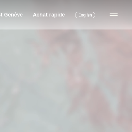
est Genève
Achat rapide
English