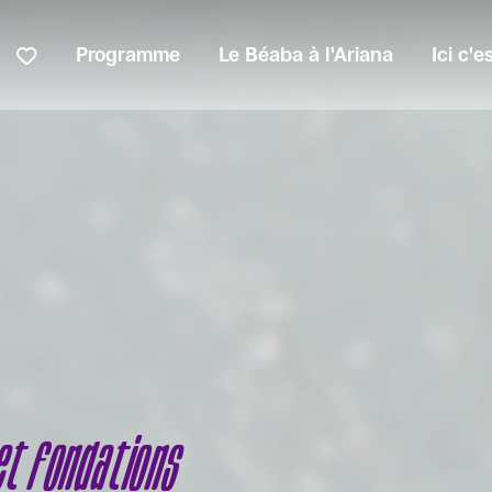
Programme
Le Béaba à l'Ariana
Ici c'
et fondations