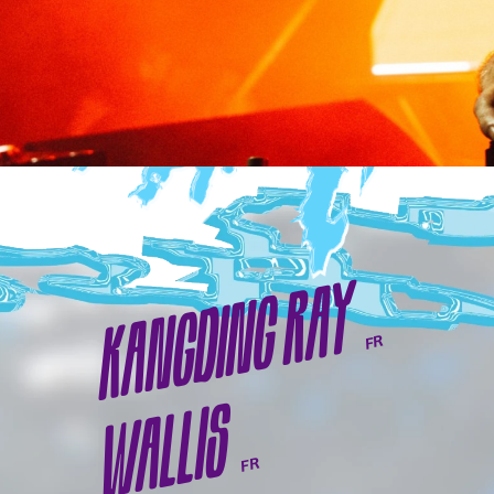
KANGDING RAY
FR
WALLIS
FR