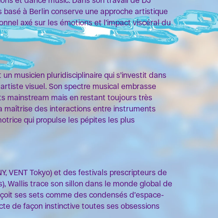
ions et dance music. Dans son travail de DJ
s basé à Berlin conserve une approche artistique
onnel axé sur les émotions et l’impact viscéral du
 un musicien pluridisciplinaire qui s’investit dans
t artiste visuel. Son spectre musical embrasse
ts mainstream mais en restant toujours très
a maîtrise des interactions entre instruments
trice qui propulse les pépites les plus
, VENT Tokyo) et des festivals prescripteurs de
s), Wallis trace son sillon dans le monde global de
conçoit ses sets comme des condensés d’espace-
te de façon instinctive toutes ses obsessions