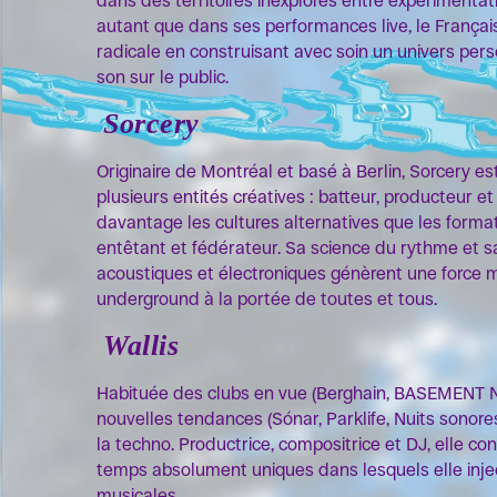
dans des territoires inexplorés entre expérimentat
autant que dans ses performances live, le Françai
radicale en construisant avec soin un univers pers
son sur le public.
Sorcery
Originaire de Montréal et basé à Berlin, Sorcery est
plusieurs entités créatives : batteur, producteur e
davantage les cultures alternatives que les forma
entêtant et fédérateur. Sa science du rythme et s
acoustiques et électroniques génèrent une force mo
underground à la portée de toutes et tous.
Wallis
Habituée des clubs en vue (Berghain, BASEMENT NY
nouvelles tendances (Sónar, Parklife, Nuits sonore
la techno. Productrice, compositrice et DJ, elle 
temps absolument uniques dans lesquels elle injec
musicales.