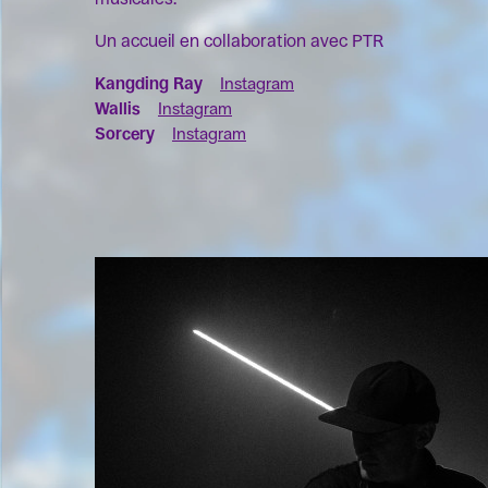
Un accueil en collaboration avec PTR
Kangding Ray
Instagram
Wallis
Instagram
Sorcery
Instagram