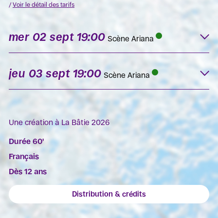
/
Voir le détail des tarifs
mer 02 sept 19:00
K
Scène Ariana
jeu 03 sept 19:00
K
Scène Ariana
Une création à La Bâtie 2026
Durée 60'
Français
Dès 12 ans
Distribution & crédits