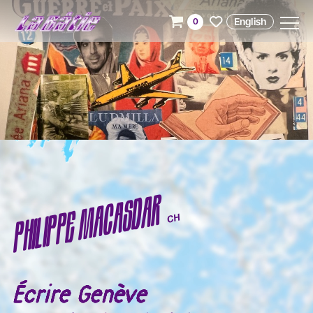
English
0
PHILIPPE MACASDAR
CH
Écrire Genève