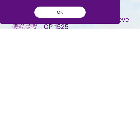
OK
La Bâtie-Festival de Genève
CP 1525
1211 Genève 1
Suisse
contact@batie.ch
S'inscrire à la newsletter
DA & Design:
Pique-nique
- Site développé par
Monoloco
&
Grand Impérial
- 2026