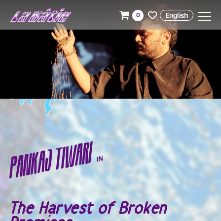
English
0
PANKAJ TIWARI
IN
The Harvest of Broken