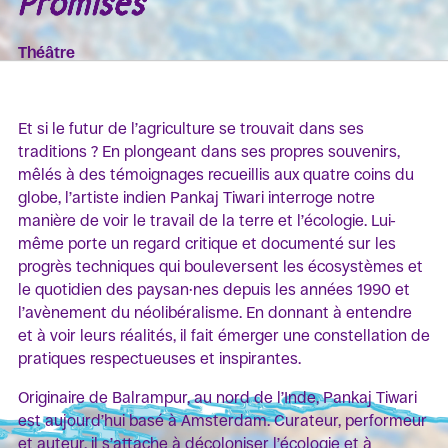
Promises
Théâtre
Et si le futur de l’agriculture se trouvait dans ses
traditions ? En plongeant dans ses propres souvenirs,
mêlés à des témoignages recueillis aux quatre coins du
globe, l’artiste indien Pankaj Tiwari interroge notre
manière de voir le travail de la terre et l’écologie. Lui-
même porte un regard critique et documenté sur les
progrès techniques qui bouleversent les écosystèmes et
le quotidien des paysan·nes depuis les années 1990 et
l’avènement du néolibéralisme. En donnant à entendre
et à voir leurs réalités, il fait émerger une constellation de
pratiques respectueuses et inspirantes.
Originaire de Balrampur, au nord de l’Inde, Pankaj Tiwari
est aujourd’hui basé à Amsterdam. Curateur, performeur
et auteur, il s’attache à décoloniser l’écologie et à