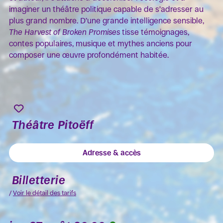
imaginer un théâtre politique capable de s’adresser au
plus grand nombre. D’une grande intelligence sensible,
The Harvest of Broken Promises
tisse témoignages,
contes populaires, musique et mythes anciens pour
composer une œuvre profondément habitée.
Théâtre Pitoëff
Adresse & accès
Billetterie
/
Voir le détail des tarifs