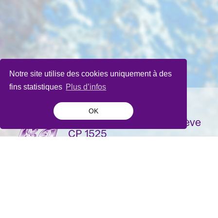
Notre site utilise des cookies uniquement à des
fins statistiques
Plus d’infos
OK
La Bâtie-Festival de Genève
CP 1525
1211 Genève 1
Suisse
contact@batie.ch
S'inscrire à la newsletter