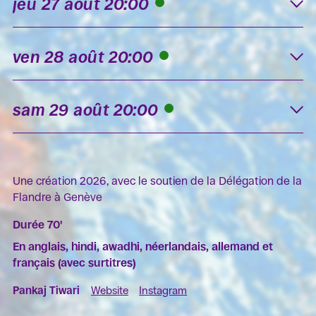
jeu 27 août 20:00
K
ven 28 août 20:00
K
sam 29 août 20:00
K
Une création 2026, avec le soutien de la Délégation de la
Flandre à Genève
Durée 70'
En anglais, hindi, awadhi, néerlandais, allemand et
français (avec surtitres)
Pankaj Tiwari
Website
Instagram