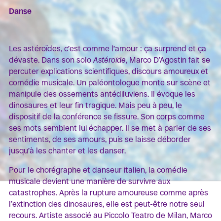
Danse
Les astéroïdes, c’est comme l’amour : ça surprend et ça
dévaste. Dans son solo
Astéroïde
, Marco D’Agostin fait se
percuter explications scientifiques, discours amoureux et
comédie musicale. Un paléontologue monte sur scène et
manipule des ossements antédiluviens. Il évoque les
dinosaures et leur fin tragique. Mais peu à peu, le
dispositif de la conférence se fissure. Son corps comme
ses mots semblent lui échapper. Il se met à parler de ses
sentiments, de ses amours, puis se laisse déborder
jusqu’à les chanter et les danser.
Pour le chorégraphe et danseur italien, la comédie
musicale devient une manière de survivre aux
catastrophes. Après la rupture amoureuse comme après
l’extinction des dinosaures, elle est peut-être notre seul
recours. Artiste associé au Piccolo Teatro de Milan, Marco