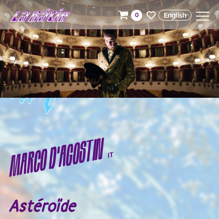
English
0
MARCO D'AGOSTIN
IT
Astéroïde