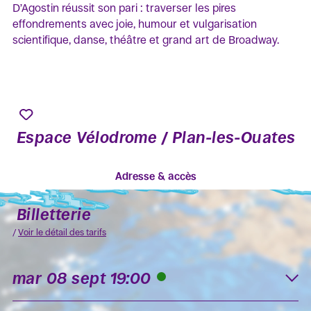
D’Agostin réussit son pari : traverser les pires
effondrements avec joie, humour et vulgarisation
scientifique, danse, théâtre et grand art de Broadway.
Espace Vélodrome / Plan-les-Ouates
Adresse & accès
Billetterie
/
Voir le détail des tarifs
mar 08 sept 19:00
K