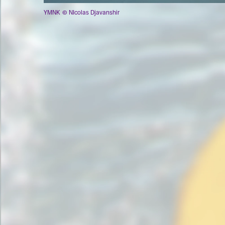
YMNK
© NIcolas Djavanshir