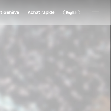
est Genève
Achat rapide
English