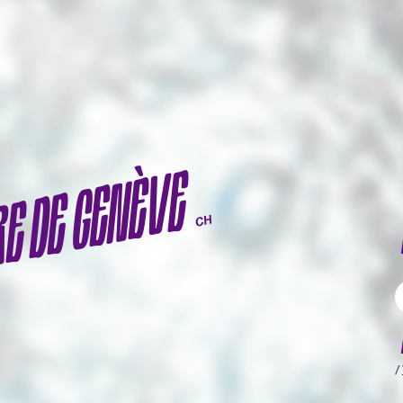
RE DE GENÈVE
CH
A
/