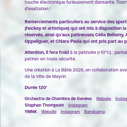
touche électronique furieusement dansante. Tourn
d’exaltation !
Remerciements particuliers au service des sport
(hockey et artistique) qui ont mis à disposition l
réservés, ainsi qu'aux patineuses
Célia Bellamy,
Oppeliguer,
et
Chiara Pavia qui ont pris part au p
Attention, il fera froid
à la patinoire (<10°C) : pant
patiner en toute sécurité.
Une création à La Bâtie 2026, en collaboration av
de la Ville de Meyrin
Durée 120'
Orchestre de Chambre de Genève
Website
Insta
Stephen Thompson
Instagram
YMNK
Website
Instagram
Bandcamp