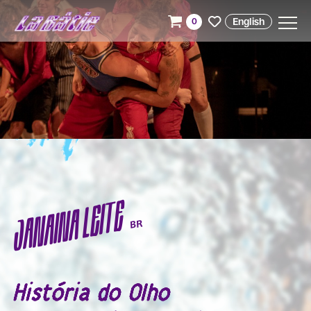
English
0
JANAINA LEITE
BR
História do Olho