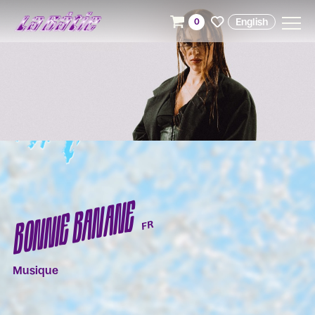
English
0
BONNIE BANANE
FR
Musique