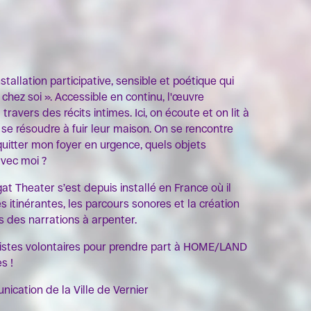
allation participative, sensible et poétique qui
« chez soi ». Accessible en continu, l'œuvre
avers des récits intimes. Ici, on écoute et on lit à
e résoudre à fuir leur maison. On se rencontre
s quitter mon foyer en urgence, quels objets
avec moi ?
t Theater s’est depuis installé en France où il
itinérantes, les parcours sonores et la création
 des narrations à arpenter.
istes volontaires pour prendre part à HOME/LAND
s !
nication de la Ville de Vernier