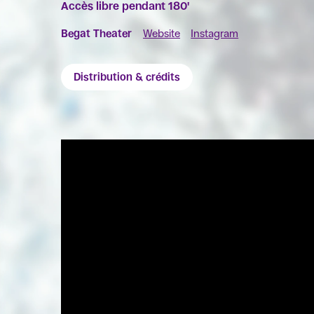
Accès libre pendant 180'
Begat Theater
Website
Instagram
Distribution & crédits