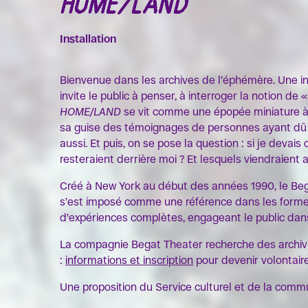
HOME/LAND
Installation
Bienvenue dans les archives de l’éphémère. Une inst
invite le public à penser, à interroger la notion de 
HOME/LAND
se vit comme une épopée miniature à tr
sa guise des témoignages de personnes ayant dû s
aussi. Et puis, on se pose la question : si je devai
resteraient derrière moi ? Et lesquels viendraient 
Créé à New York au début des années 1990, le Bega
s’est imposé comme une référence dans les formes 
d'expériences complètes, engageant le public dans
La compagnie Begat Theater recherche des archiv
:
informations et inscription
pour devenir volontaire
Une proposition du Service culturel et de la commu