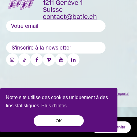
1211 Genève 1
Suisse
contact@batie.ch
S'inscrire à la newsletter
DA & Design:
Pique-nique
- Site développé par
Monoloco
&
Grand Impérial
Notre site utilise des cookies uniquement à des
- 2026
fins statistiques
Plus d’infos
OK
0 Billet
|
0.-
Valider le panier