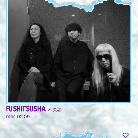
FUSHITSUSHA 不失者
mer. 02.09