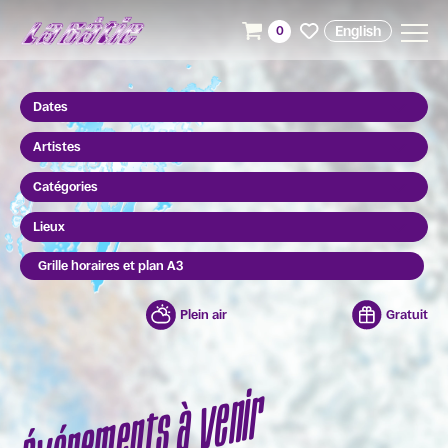
English
0
Dates
Artistes
Catégories
Lieux
Grille horaires et plan A3
Plein air
Gratuit
Événements à venir