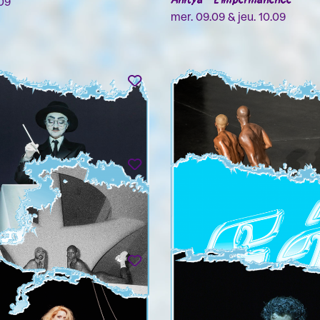
09
mer. 09.09 & jeu. 10.09
 WILSON
DAVI PONTES & WALLAC
FERREIRA
 Since I’ve Been Me
Repertório N.2