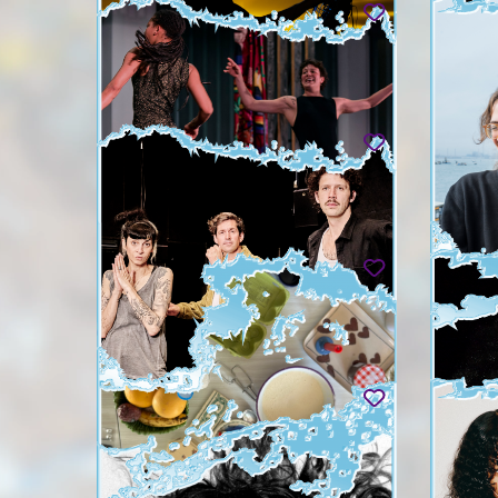
KANGDING RAY, WALLIS,
CLÉDAT
SORCERY
OLIVIE
Rave party revival (Sirāt after-show)
Panique !
ven. 28.08
sam. 29.
NICOLAS BARRY ET L'ÉQUIPE DE
SERØJA
"LA DEMANDE D'ASILE"
BAIETT
Un dimanche de fête à l'Ariana
Other Sp
dim. 30.08
mar. 01.
BASTIEN SEMENZATO
PHILI
Écrire Ge
Les Mondes qui nous manquent