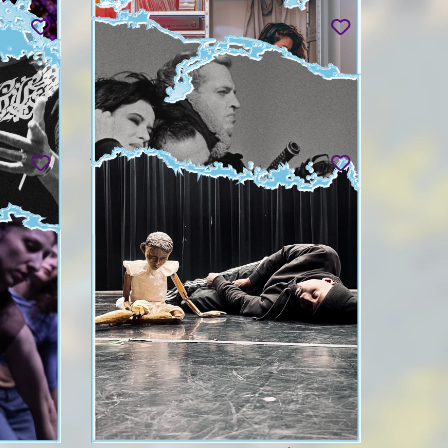
KATERINA ANDREOU & CARTE
BLANCHE
giles
)
HOW ROMANTIC
jeu. 03.09 & ven. 04.09
ANT
FEMME HONNÊTE, 1000 BALLES
B2B OSCURA RESISTENCIA
La Toute Puissante party
ven. 04.09
ALEXANDER HACKE
(EINSTÜRZENDE NEUBAUTEN)
a
N I H I L oder Alle Zeit der Welt
dim. 06.09