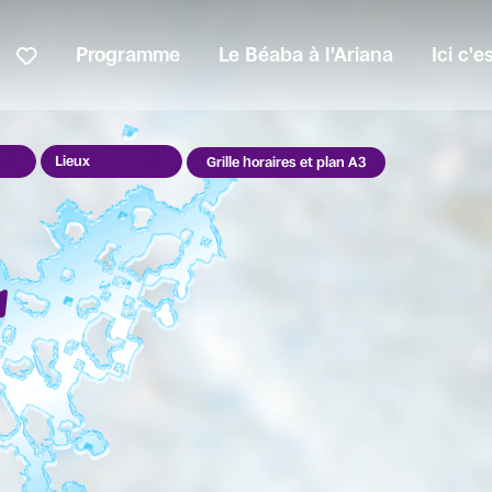
Programme
Le Béaba à l'Ariana
Ici c'
Lieux
Grille horaires et plan A3
r