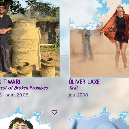
 TIWARI
ÓLIVER LAXE
est of Broken Promises
Sirāt
08 - sam. 29.08
jeu. 27.08