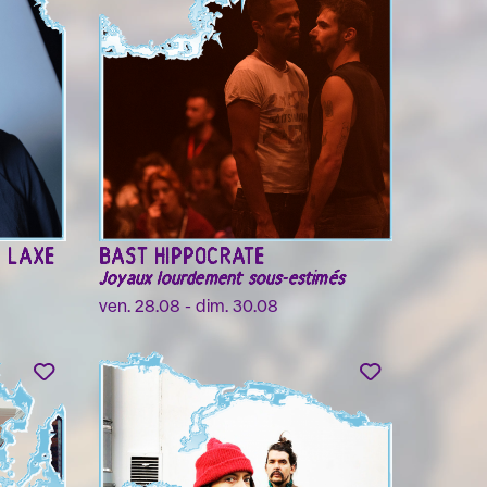
R LAXE
BAST HIPPOCRATE
Joyaux lourdement sous-estimés
ven. 28.08 - dim. 30.08