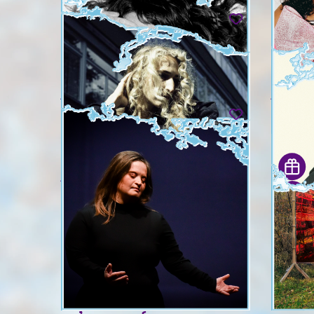
livre ou
mer. 02.09 - sam. 05.09
mer. 02.
EVE AOUIZERATE
LE ZER
Vous avez les mêmes en 38 ?
Sturbzep
jeu. 03.09 - dim. 06.09
jeu. 03.
AURÉLIA LÜSCHER
SOA R
BONNI
Au Grand Passage
Quelle a
jeu. 03.09 - dim. 06.09
ven. 04.
SARAH NEMTSOV, JULIEN
BONNI
CHAVAZ & ENSEMBLE
sam. 05
CONTRECHAMPS
Neverland
sam. 05.09 & dim. 06.09