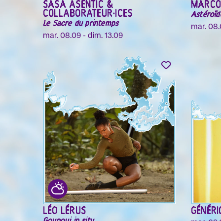
SAŠA ASENTIĆ &
MARCO
COLLABORATEUR·ICES
Astéroïd
Le Sacre du printemps
mar. 08.
mar. 08.09 - dim. 13.09
LÉO LÉRUS
GÉNÉRI
Gounouj in situ