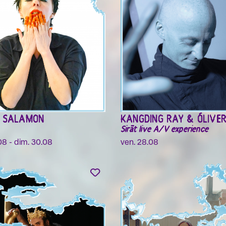
R SALAMON
KANGDING RAY & ÓLIVE
Sirāt live A/V experience
08 - dim. 30.08
ven. 28.08