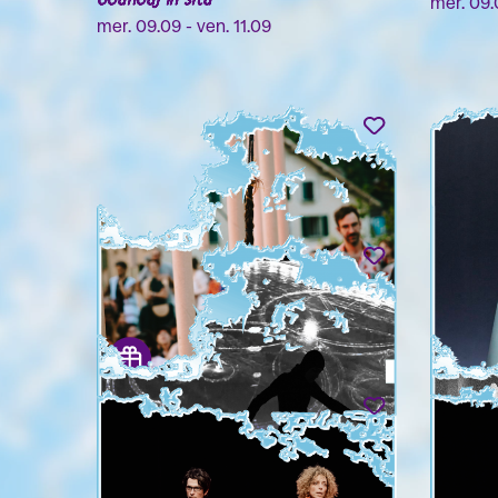
mer. 09.
mer. 09.09 - ven. 11.09
LILI PARSON PIGUET & JEANNE
ROBERT
PÂRIS
PESSOA -
Une rencontre suspendue