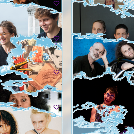
 & PETITPIERRE AVEC
ÉDITIONS ZOÉ
R MARTIN-SALVAN
Zoé prend ses quartiers d'été
sam. 29.08 - dim. 30.08
08 & dim. 30.08
 LEONOV & NINA
RUTH CHILDS & CÉCILE
A
BOUFFARD
eaking Cave
Such a Devoted Bunch
09 - ven. 04.09
mar. 01.09 - sam. 05.09
PPE MACASDAR
WABJIE
nève, traversées d'une ville à
mer. 02.09