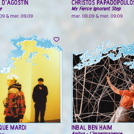
 D'AGOSTIN
CHRISTOS PAPADOPOULO
e
My Fierce Ignorant Step
09 & mer. 09.09
mar. 08.09 & mer. 09.09
QUE MARDI
INBAL BEN HAIM
Anitya - L'impermanence