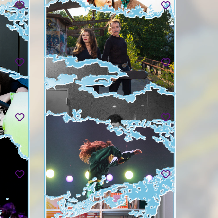
ACID COCO
sam. 29.08
HACKEDEPICCIOTTO
mar. 01.09
FUSHITSUSHA 不失者
mer. 02.09