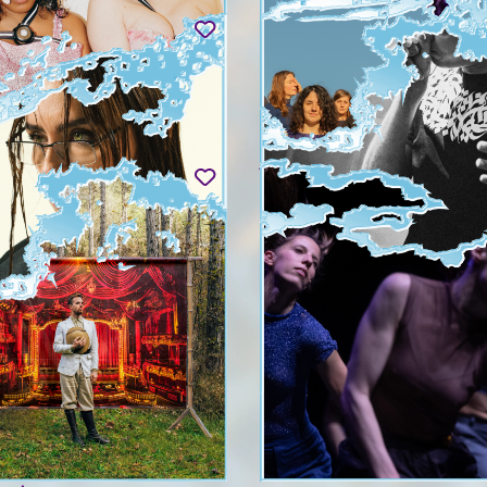
vert
09 & jeu. 03.09
EP / SOPHIE PEREZ
OTIS THAÏS MARTIN
On emballe bien les choses fra
(version solo spéciale La Bâtie
09 - sam. 05.09
jeu. 03.09 - sam. 05.09
ATSIFANDRIHANA &
ORCHESTRE TOUT PUISS
E BANANE
MARCEL DUCHAMP
urore
ven. 04.09 - dim. 06.09
09 & sam. 05.09
E BANANE
CROSS RHYMEZ
Un dimanche de fête à l'Arian
.09
dim. 06.09