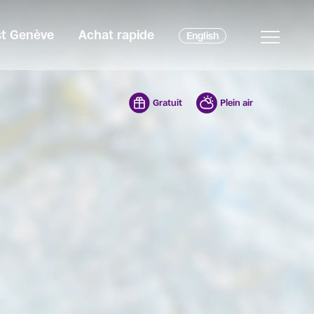
est Genève
Achat rapide
English
Gratuit
Plein air