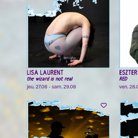
LISA LAURENT
ESZTE
the wizard is not real
RED
jeu. 27.08 - sam. 29.08
ven. 28.