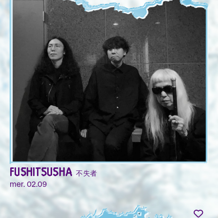
FUSHITSUSHA 不失者
mer. 02.09