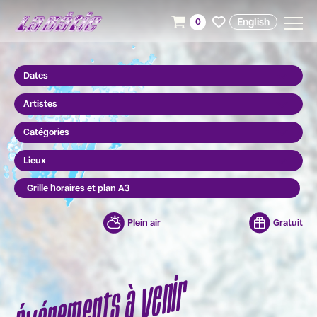
English
0
Dates
Artistes
Catégories
Lieux
Grille horaires et plan A3
Plein air
Gratuit
Événements à venir