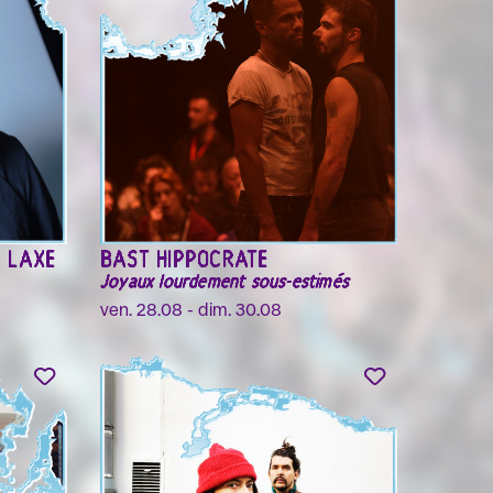
R LAXE
BAST HIPPOCRATE
Joyaux lourdement sous-estimés
ven. 28.08 - dim. 30.08