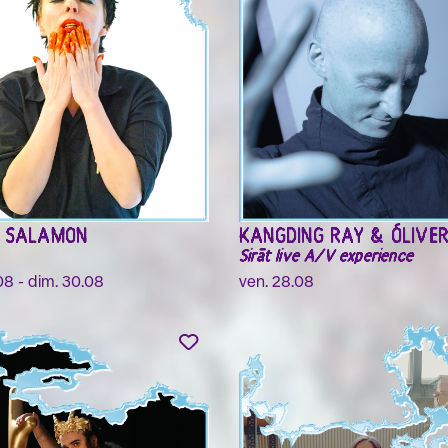
R SALAMON
KANGDING RAY & ÓLIVE
Sirāt live A/V experience
08 - dim. 30.08
ven. 28.08