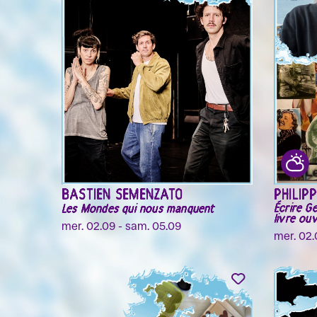
NICOLAS BARRY ET L'ÉQUIPE DE
SERØJA
"LA DEMANDE D'ASILE"
BAIETT
Un dimanche de fête à l'Ariana
Other Sp
dim. 30.08
mar. 01.
BASTIEN SEMENZATO
PHILI
Écrire Ge
Les Mondes qui nous manquent
livre ou
mer. 02.09 - sam. 05.09
mer. 02.