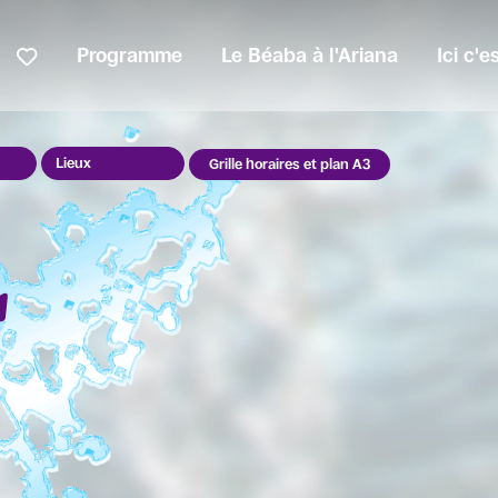
Programme
Le Béaba à l'Ariana
Ici c'
Lieux
Grille horaires et plan A3
r