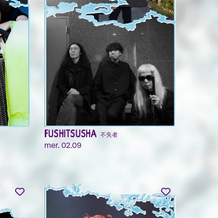
HACKEDEPICCIOTTO
mar. 01.09
FUSHITSUSHA 不失者
mer. 02.09