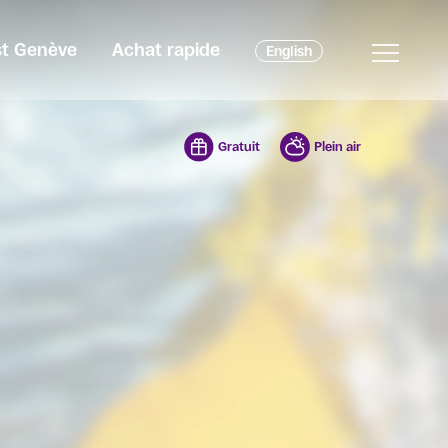
est Genève
Achat rapide
English
Gratuit
Plein air