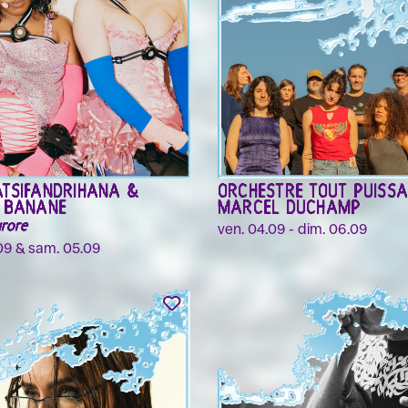
ATSIFANDRIHANA &
ORCHESTRE TOUT PUISS
E BANANE
MARCEL DUCHAMP
urore
ven. 04.09 - dim. 06.09
09 & sam. 05.09