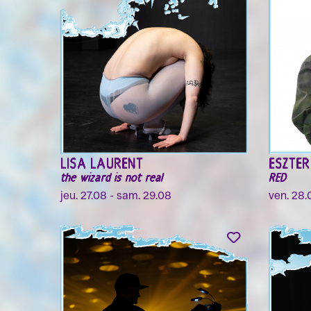
LISA LAURENT
ESZTE
the wizard is not real
RED
jeu. 27.08 - sam. 29.08
ven. 28.