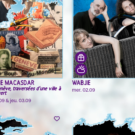
 LEONOV & NINA
RUTH CHILDS & CÉCILE
A
BOUFFARD
eaking Cave
Such a Devoted Bunch
09 - ven. 04.09
mar. 01.09 - sam. 05.09
PPE MACASDAR
WABJIE
nève, traversées d'une ville à
mer. 02.09
vert
09 & jeu. 03.09