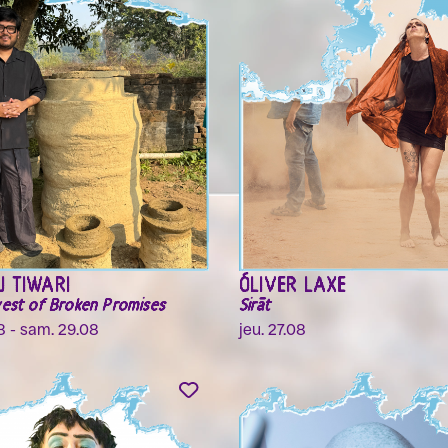
 TIWARI
ÓLIVER LAXE
est of Broken Promises
Sirāt
08 - sam. 29.08
jeu. 27.08