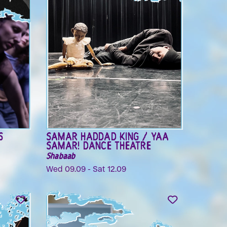
ANT
FEMME HONNÊTE, 1000 BALLES
B2B OSCURA RESISTENCIA
La Toute Puissante party
Fri 04.09
ALEXANDER HACKE
(EINSTÜRZENDE NEUBAUTEN)
a
N I H I L oder Alle Zeit der Welt
Sun 06.09
S
SAMAR HADDAD KING / YAA
SAMAR! DANCE THEATRE
Shabaab
Wed 09.09 - Sat 12.09