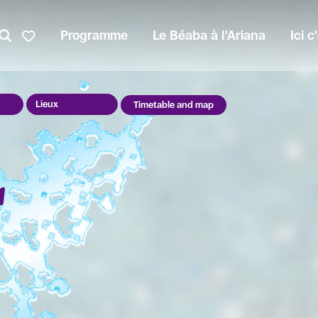
Programme
Le Béaba à l'Ariana
Ici 
Lieux
Timetable and map
r