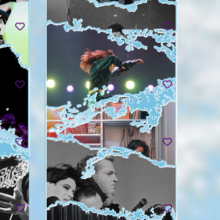
HACKEDEPICCIOTTO
Tue 01.09
FUSHITSUSHA 不失者
Wed 02.09
KATERINA ANDREOU & CARTE
BLANCHE
giles
)
HOW ROMANTIC
Thu 03.09 & Fri 04.09