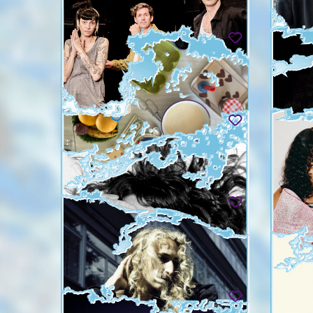
NICOLAS BARRY ET L'ÉQUIPE DE
SERØJA
"LA DEMANDE D'ASILE"
BAIETT
Un dimanche de fête à l'Ariana
Other Sp
Sun 30.08
Tue 01.0
BASTIEN SEMENZATO
PHILI
Écrire Ge
Les Mondes qui nous manquent
livre ou
Wed 02.09 - Sat 05.09
Wed 02.
EVE AOUIZERATE
LE ZER
Vous avez les mêmes en 38 ?
Sturbzep
Thu 03.09 - Sun 06.09
Thu 03.0