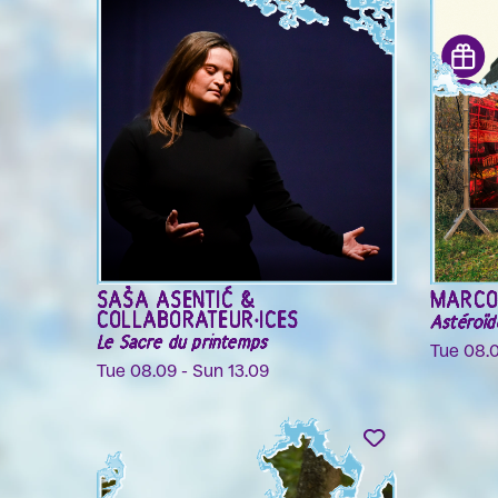
AURÉLIA LÜSCHER
SOA R
BONNI
Au Grand Passage
Quelle a
Thu 03.09 - Sun 06.09
Fri 04.0
SARAH NEMTSOV, JULIEN
BONNI
CHAVAZ & ENSEMBLE
Sat 05.
CONTRECHAMPS
Neverland
Sat 05.09 & Sun 06.09
SAŠA ASENTIĆ &
MARCO
COLLABORATEUR·ICES
Astéroïd
Le Sacre du printemps
Tue 08.
Tue 08.09 - Sun 13.09