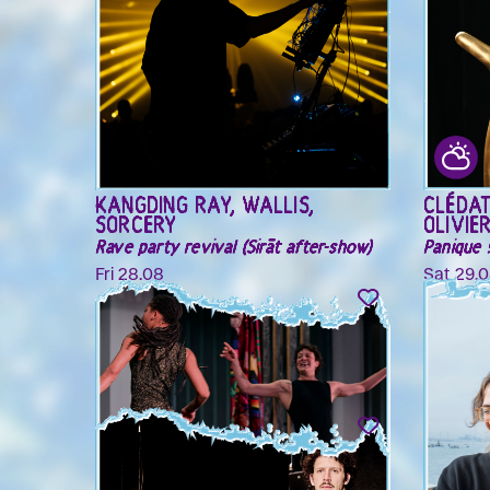
KANGDING RAY, WALLIS,
CLÉDAT
SORCERY
OLIVIE
Rave party revival (Sirāt after-show)
Panique !
Fri 28.08
Sat 29.