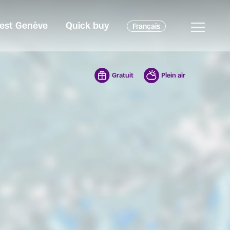
c'est Genève
Quick buy
Français
Gratuit
Plein air