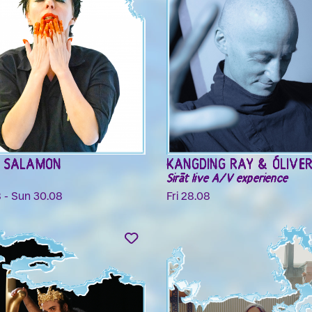
R SALAMON
KANGDING RAY & ÓLIVE
Sirāt live A/V experience
8 - Sun 30.08
Fri 28.08