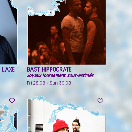
R LAXE
BAST HIPPOCRATE
Joyaux lourdement sous-estimés
Fri 28.08 - Sun 30.08