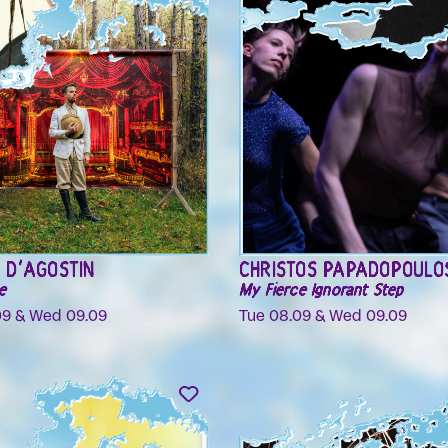
ATSIFANDRIHANA &
ORCHESTRE TOUT PUISS
E BANANE
MARCEL DUCHAMP
urore
Fri 04.09 - Sun 06.09
9 & Sat 05.09
E BANANE
CROSS RHYMEZ
Un dimanche de fête à l'Arian
09
Sun 06.09
 D'AGOSTIN
CHRISTOS PAPADOPOULO
e
My Fierce Ignorant Step
09 & Wed 09.09
Tue 08.09 & Wed 09.09