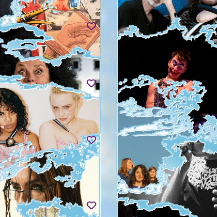
 LEONOV & NINA
RUTH CHILDS & CÉCILE
A
BOUFFARD
eaking Cave
Such a Devoted Bunch
9 - Fri 04.09
Tue 01.09 - Sat 05.09
PPE MACASDAR
WABJIE
nève, traversées d'une ville à
Wed 02.09
vert
09 & Thu 03.09
EP / SOPHIE PEREZ
OTIS THAÏS MARTIN
On emballe bien les choses fra
(version solo spéciale La Bâtie
9 - Sat 05.09
Thu 03.09 - Sat 05.09