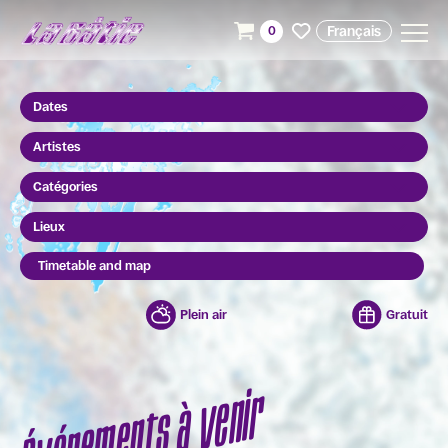
Français
0
Dates
Artistes
Catégories
Lieux
Timetable and map
Plein air
Gratuit
Événements à venir