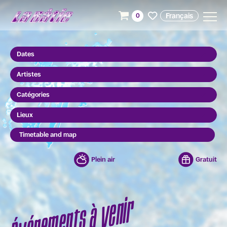
Français
0
Dates
Artistes
Catégories
Lieux
Timetable and map
Plein air
Gratuit
Événements à venir