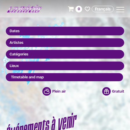
Français
0
Dates
Artistes
Catégories
Lieux
Timetable and map
Plein air
Gratuit
Événements à venir