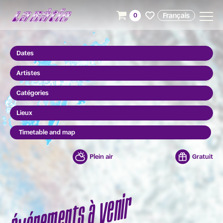
Français
0
Dates
Artistes
Catégories
Lieux
Timetable and map
Plein air
Gratuit
Événements à venir